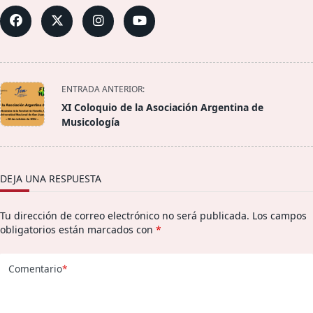
<span
ENTRADA ANTERIOR:
class="nav-
XI Coloquio de la Asociación Argentina de
subtitle
Musicología
screen-
reader-
text">Página</span>
DEJA UNA RESPUESTA
Tu dirección de correo electrónico no será publicada.
Los campos
obligatorios están marcados con
*
Comentario
*