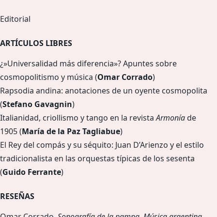
Editorial
ARTÍCULOS LIBRES
¿»Universalidad más diferencia»? Apuntes sobre
cosmopolitismo y música (
Omar Corrado
)
Rapsodia andina: anotaciones de un oyente cosmopolita
(
Stefano Gavagnin
)
Italianidad, criollismo y tango en la revista
Armonía
de
1905 (
María de l
a Paz Tagliabue
)
El Rey del compás y su séquito: Juan D’Arienzo y el estilo
tradicionalista en las orquestas típicas de los sesenta
(
Guido Ferrante
)
RESEÑAS
Omar Corrado.
Sonografía de la pampa. Música argentina