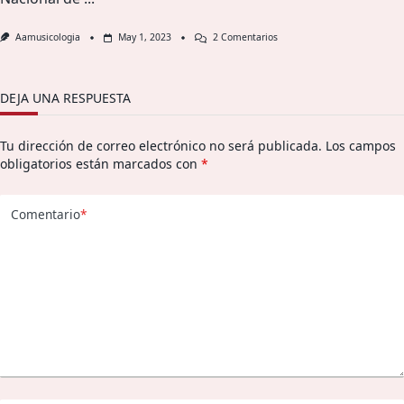
En
Aamusicologia
May 1, 2023
2 Comentarios
Congreso
Argentino
De
Musicología
DEJA UNA RESPUESTA
2023
–
16
Tu dirección de correo electrónico no será publicada.
Los campos
Al
19
obligatorios están marcados con
*
De
Agosto,
Centro
Comentario
*
Cultural
Borges
(CABA)