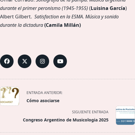
durante el primer peronismo (1945-1955)
(
Luisina García
)
Albert Gilbert.
Satisfaction en la ESMA
. Música y sonido
durante la dictadura
(Camila Millán)
<span
ENTRADA ANTERIOR:
class="nav-
Cómo asociarse
subtitle
screen-
SIGUIENTE ENTRADA
reader-
Congreso Argentino de Musicologia 2025
text">Página</span>