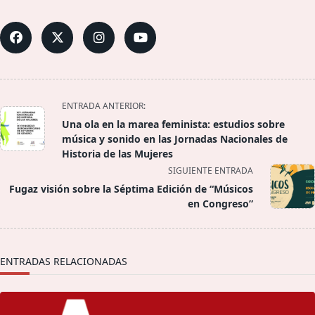
<span
ENTRADA ANTERIOR:
class="nav-
Una ola en la marea feminista: estudios sobre
subtitle
música y sonido en las Jornadas Nacionales de
screen-
Historia de las Mujeres
reader-
SIGUIENTE ENTRADA
text">Página</span>
Fugaz visión sobre la Séptima Edición de “Músicos
en Congreso”
ENTRADAS RELACIONADAS