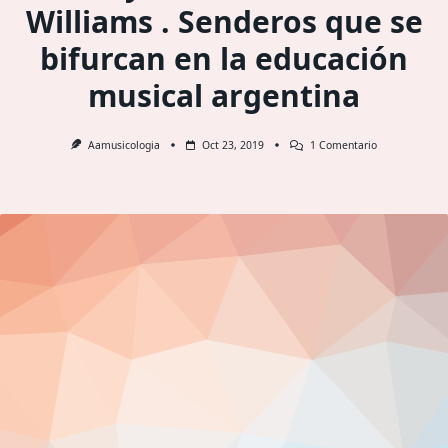
Williams . Senderos que se
bifurcan en la educación
musical argentina
En
Aamusicologia
Oct 23, 2019
1 Comentario
El
Conservatorio
Nacional
De
1888
Y
El
Conservatorio
Williams
.
Senderos
Que
Se
Bifurcan
En
La
Educación
Musical
Argentina