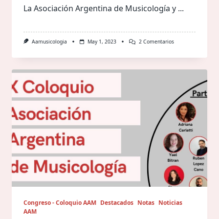
La Asociación Argentina de Musicología y
...
En
Aamusicologia
May 1, 2023
2 Comentarios
Congreso
Argentino
De
Musicología
2023
–
16
Al
19
De
Agosto,
Centro
Cultural
Borges
(CABA)
Congreso - Coloquio AAM
Destacados
Notas
Noticias
AAM