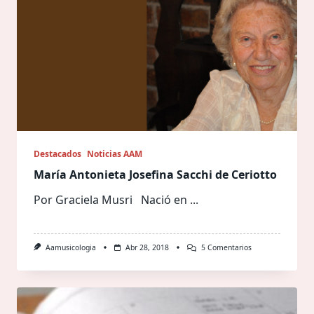
Destacados
Noticias AAM
María Antonieta Josefina Sacchi de Ceriotto
Por Graciela Musri Nació en
...
En
Aamusicologia
Abr 28, 2018
5 Comentarios
María
Antonieta
Josefina
Sacchi
De
Ceriotto