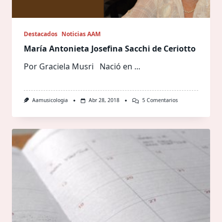
Destacados
Noticias AAM
María Antonieta Josefina Sacchi de Ceriotto
Por Graciela Musri Nació en
...
En
Aamusicologia
Abr 28, 2018
5 Comentarios
María
Antonieta
Josefina
Sacchi
De
Ceriotto